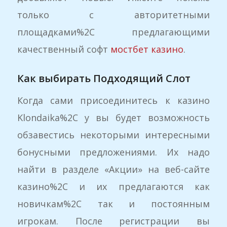
только с авторитетными
площадками%2C предлагающими
качественный софт
мостбет казино
.
Как выбирать Подходящий Слот
Когда сами присоединитесь к казино
Klondaika%2C у вы будет возможность
обзавестись некоторыми интересными
бонусными предложениями. Их надо
найти в разделе «Акции» на веб-сайте
казино%2C и их предлагаются как
новичкам%2C так и постоянным
игрокам. После регистрации вы