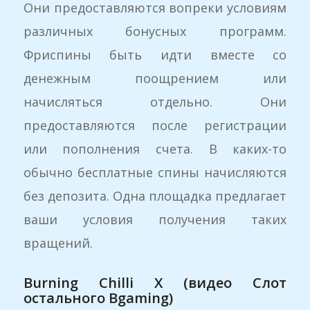
Они предоставляются вопреки условиям
различных бонусных программ.
Фриспины быть идти вместе со
денежным поощрением или
начисляться отдельно. Они
предоставляются после регистрации
или пополнения счета. В каких-то
обычно бесплатные спины начисляются
без депозита. Одна площадка предлагает
ваши условия получения таких
вращений.
Burning Chilli X (видео Слот
остального Bgaming)