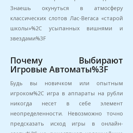
Знаешь окунуться в атмосферу
классических слотов Лас-Вегаса «старой
школы»%2C усыпанных вишнями и
звездами%3F
Почему Выбирают
Игровые Автоматы%3F
Будь вы новичком или опытным
игроком%2C игра в аппараты на рубли
никогда несет в себе элемент
неопределенности. Невозможно точно
предсказать исход игры в онлайн-