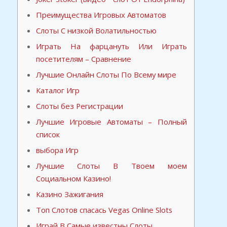
Преимущества Игровых Автоматов
Слоты С низкой Волатильностью
Играть На фарцануть Или Играть
посетителям – Сравнение
Лучшие Онлайн Слоты По Всему мире
Каталог Игр
Слоты без Регистрации
Лучшие Игровые Автоматы – Полный
список
выбора Игр
Лучшие Слоты В Твоем моем
Социальном Казино!
Казино Зажигания
Топ Слотов спасась Vegas Online Slots
Играй В Самые известны Слоты