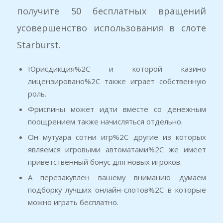
получите 50 бесплатных вращений
усовершенство использования в слоте
Starburst.
Юрисдикция%2C и которой казино
лицензировано%2C также играет собственную
роль.
Фриспины может идти вместе со денежным
поощрением также начисляться отдельно.
Он мутуара сотни игр%2C другие из которых
являемся игровыми автоматами%2C же имеет
приветственный бонус для новых игроков.
А перезакуплен вашему вниманию думаем
подборку лучших онлайн-слотов%2C в которые
можно играть бесплатно.