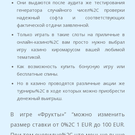
Они выдаются после аудита же тестирования
генератора случайного чисел%2C проверки
надежный софта и соответствующих
фактической отдачи заявленной.
Только играть в такие слоты на приличные в
онлайн-казино%2C вам просто нужно выбрал
игру казино киромарусом вашей любимой
тематикой.
Как возможность купить бонусную игру или
бесплатные спины.
Но в казино проводятся различные акции же
турниры%2C в ходе которых можно приобрести
денежный выигрыш.
В игре «Фрукты»” “можно изменить
размер ставки от 0%2C 1 EUR до 100 EUR.
При том очевидно%2C что меньше выше