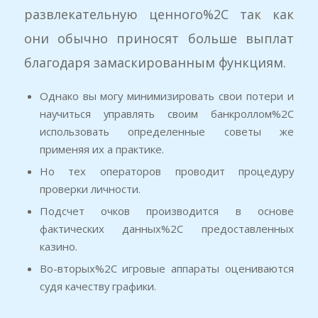
развлекательную ценного%2C так как
они обычно приносят больше выплат
благодаря замаскированным функциям.
Однако вы могу минимизировать свои потери и
научиться управлять своим банкроллом%2C
использовать определенные советы же
применяя их а практике.
Но тех операторов проводит процедуру
проверки личности.
Подсчет очков производится в основе
фактических данных%2C предоставленных
казино.
Во-вторых%2C игровые аппараты оцениваются
судя качеству графики.