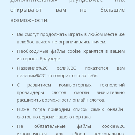
открывают вам не большие
возможности.
Вы смогут продолжать играть в любом месте же
в любое всяком не ограничиваясь ничем.
Необходимые файлы cookie хранятся в вашем
интернет-браузере.
Название%2C если%2C покажется вам
нелепым%2C но говорит оно за себя.
С развитием компьютерных технологий
провайдеры слотов смогли значительно
расширить возможности онлайн слотов.
Ниже тогда приводим список самых онлайн-
слотов по версии нашего портала.
Не обязательные файлы cookie%2C
используются для сбора персональных