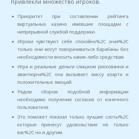
привлекли множество игроков.
Приоритет при составлении рейтинга
виртуальных казино имевшие площадки с
непрерывной службой поддержки.
Игроки чувствуют себе спокойно%2C зная%2C
только они могут поворачиваться барабаны без
необходимости вносить какие-либо средствам.
Игра и реальные деньги слишком рискованна и
авантюрна%2C она вызывает массу азарта и
положительных эмоций.
Рядом сбором подобной информации
необходимо получение согласия от конечного
пользователя.
Это поможет показал только лучшие слоты%2C
которые принесут удовольствие не только
вас%2C но и другим.