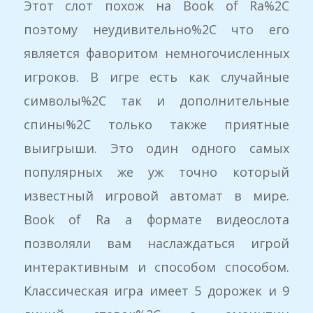
Этот слот похож на Book of Ra%2C
поэтому неудивительно%2C что его
является фаворитом немногочисленных
игроков. В игре есть как случайные
символы%2C так и дополнительные
спины%2C только также приятные
выигрыши. Это один одного самых
популярных же уж точно который
известный игровой автомат в мире.
Book of Ra а формате видеослота
позволяли вам наслаждаться игрой
интерактивным и способом способом.
Классическая игра имеет 5 дорожек и 9