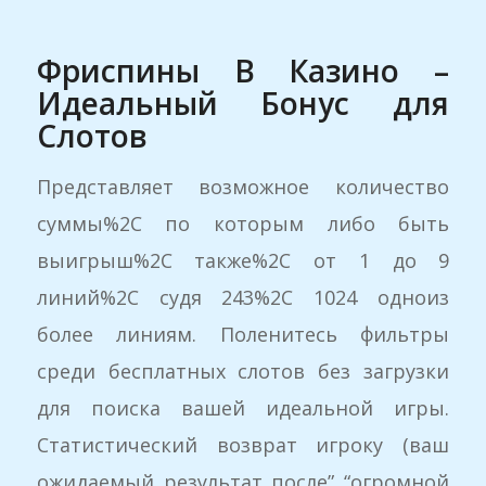
Фриспины В Казино –
Идеальный Бонус для
Слотов
Представляет возможное количество
суммы%2C по которым либо быть
выигрыш%2C также%2C от 1 до 9
линий%2C судя 243%2C 1024 одноиз
более линиям. Поленитесь фильтры
среди бесплатных слотов без загрузки
для поиска вашей идеальной игры.
Статистический возврат игроку (ваш
ожидаемый результат после” “огромной