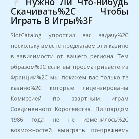
Нужно Ли Что-нибудь
Скачивать%2C Чтобы
Играть В Игры%3F
SlotCatalog упростил вас задачу%2C
поскольку вместе предлагаем эти казино
в зависимости от вашего региона. Тем
образом%2C если вы просматриваете из
Франции%2C мы покажем вас только те
казино%2C которые лицензированы
Комиссией по азартным играм
Соединенного Королевства. Пиппардом
1986 года не не изменилось%2C
возможностей выиграть по-прежнему