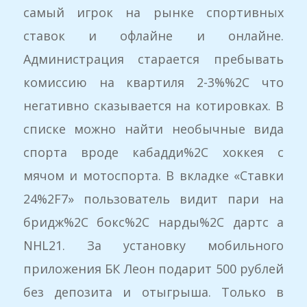
самый игрок на рынке спортивных
ставок и офлайне и онлайне.
Администрация старается пребывать
комиссию на квартиля 2-3%%2C что
негативно сказывается на котировках. В
списке можно найти необычные вида
спорта вроде кабадди%2C хоккея с
мячом и мотоспорта. В вкладке «Ставки
24%2F7» пользователь видит пари на
бридж%2C бокс%2C нарды%2C дартс а
NHL21. За установку мобильного
приложения БК Леон подарит 500 рублей
без депозита и отыгрыша. Только в