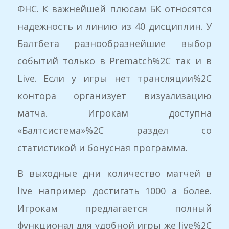
ФНС. К важнейшей плюсам БК относятся
надежность и линию из 40 дисциплин. У
Балтбета разнообразнейшие выбор
событий только в Prematch%2C так и в
Live. Если у игры нет трансляции%2C
контора организует визуализацию
матча. Игрокам доступна
«Балтсистема»%2C раздел со
статистикой и бонусная программа.
В выходные дни количество матчей в
live например достигать 1000 а более.
Игрокам предлагается полный
функционал для удобной игры же live%2C