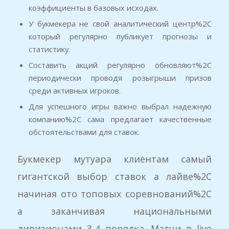
коэффициенты в базовых исходах.
У букмекера не свой аналитический центр%2C
который регулярно публикует прогнозы и
статистику.
Составить акций регулярно обновляют%2C
периодически проводя розыгрыши призов
среди активных игроков.
Для успешного игры важно выбрал надежную
компанию%2C сама предлагает качественные
обстоятельствами для ставок.
Букмекер мутуара клиентам самый
гигантской выбор ставок а лайве%2C
начиная ото топовых соревнований%2C
а заканчивая национальными
дивизионами 3-4 порядка. Матчи в live