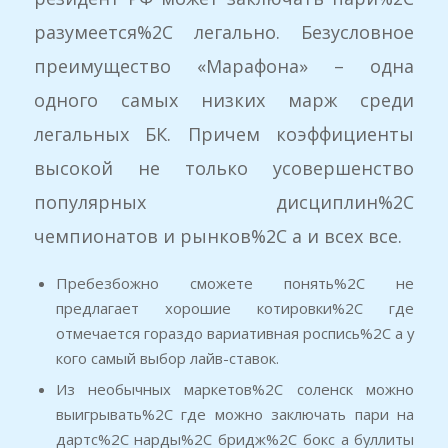
разумеется%2C легально. Безусловное
преимущество «Марафона» – одна
одного самых низких марж среди
легальных БК. Причем коэффициенты
высокой не только усовершенство
популярных дисциплин%2C
чемпионатов и рынков%2C а и всех все.
Пребезбожно сможете понять%2C не
предлагает хорошие котировки%2C где
отмечается гораздо вариативная роспись%2C а у
кого самый выбор лайв-ставок.
Из необычных маркетов%2C соленск можно
выигрывать%2C где можно заключать пари на
дартс%2C нарды%2C бридж%2C бокс а буллиты