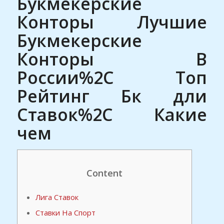
Букмекерские
Конторы Лучшие
Букмекерские
Конторы В
России%2C Топ
Рейтинг Бк дли
Ставок%2C Какие
чем
Content
Лига Ставок
Ставки На Спорт