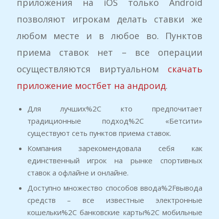
приложения на iOS только Android
позволяют игрокам делать ставки же
любом месте и в любое во. Пунктов
приема ставок нет – все операции
осуществляются виртуальном
скачать
приложение мостбет на андроид
.
Для лучших%2C кто предпочитает
традиционные подход%2C «Бетсити»
существуют сеть пунктов приема ставок.
Компания зарекомендовала себя как
единственный игрок на рынке спортивных
ставок а офлайне и онлайне.
Доступно множество способов ввода%2Fвывода
средств – все известные электронные
кошельки%2C банковские карты%2C мобильные