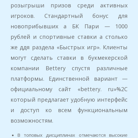
розыгрыши призов среди активных
игроков. Стандартный бонус для
новоприбывших а БК Пари — 1000
рублей и спортивные ставки а столько
же ддя раздела «Быстрых игр». Клиенты
могут сделать ставки в букмекерской
компании Bettery спустя различные
платформы. Единственной вариант —
официальному сайт «bettery. ru»%2C
который предлагает удобную интерфейс
и доступ ко всем функциональным
возможностям.
В топовых дисциплинах отмечаются высокие