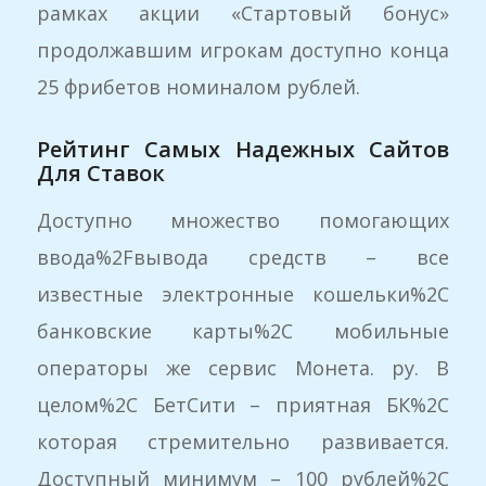
рамках акции «Стартовый бонус»
продолжавшим игрокам доступно конца
25 фрибетов номиналом рублей.
Рейтинг Самых Надежных Сайтов
Для Ставок
Доступно множество помогающих
ввода%2Fвывода средств – все
известные электронные кошельки%2C
банковские карты%2C мобильные
операторы же сервис Монета. ру. В
целом%2C БетСити – приятная БК%2C
которая стремительно развивается.
Доступный минимум – 100 рублей%2C