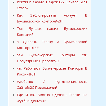
Рейтинг Самых Надежных Сайтов Для
Ставок
Как Заблокировать Аккаунт В
Букмекерской Конторе%3F
Топ Лучших наших Букмекерских
Компаний
а Сделать Ставку а Букмекерской
Конторе%3F
эти Букмекерские Конторы эти
Популярные В россии%3F
как Работают Букмекерские Конторы В
России%3F
Удобство И Функциональность
Сайта%2C Приложений
Где И как Можно Сделать Ставки На
Футбол день%3F