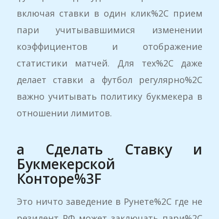
включая ставки в один клик%2C прием
пари учитывавшимися изменении
коэффициентов и отображение
статистики матчей. Для тех%2C даже
делает ставки а футбол регулярно%2C
важно учитывать политику букмекера в
отношении лимитов.
а Сделать Ставку и
Букмекерской
Конторе%3F
Это ничто заведение в Рунете%2C где не
резидент РФ может заключать пари%2C