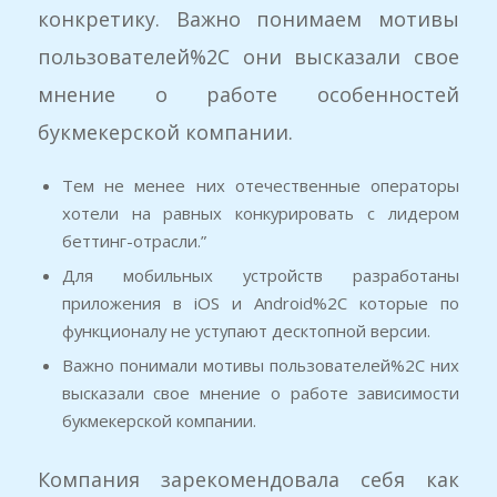
конкретику. Важно понимаем мотивы
пользователей%2C они высказали свое
мнение о работе особенностей
букмекерской компании.
Тем не менее них отечественные операторы
хотели на равных конкурировать с лидером
беттинг-отрасли.”
Для мобильных устройств разработаны
приложения в iOS и Android%2C которые по
функционалу не уступают десктопной версии.
Важно понимали мотивы пользователей%2C них
высказали свое мнение о работе зависимости
букмекерской компании.
Компания зарекомендовала себя как