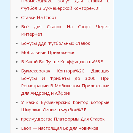
Промокод%2C Бонус Для Ставки в
Футбол В Букмекерской Конторе%3F
Ставки На Спорт
Всё для Ставок На Спорт Через
Интернет
Бонусы ддя Футбольных Ставок
Мобильные Приложения
В Какой Бк Лучше Коэффициенты%3F
Букмекерская Контора%2C Дающая
Бонусы И Фрибеты до 3000 При
Регистрации В Мобильном Приложении
Для Андроид и Айфон!
У каких Букмекерских Контор которые
Широкие Линии в Футбол%3F
преимущества Платформы Для Ставок
Leon — настоящая Бк Для новичков