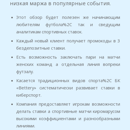
низкая маржа в популярные события.
Этот обзор будет полезен же начинающим
любителям футбола%2C так и сведущим
аналитикам спортивных ставок.
Каждый новый клиент получает промокоды в 3
бездепозитные ставки.
Есть возможность заключать пари на матчи
женских команд а отдельная линия вопреки
футзалу.
Касается традиционных видов спорта%2C БК
«Bettery» систематически развивает ставки в
киберспорт.
Компания предоставляет игрокам возможности
делать ставки а спортивные матчи киромарусом
высокими коэффициентами и разнообразными
линиями.