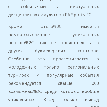
с событиями и виртуальных
дисциплинах симулятора EA Sports FC.
Кроме этого%2C имеется
немногочисленных уникальных
рынков%2C них не представлены а
других букмекерских конторах.
Особенно это прослеживается в
молодежных только региональных
турнирах. И популярные события
рекомендуется свыше 1000
возможных%2C среди которых вообще
уникальных. Ввод только вывод